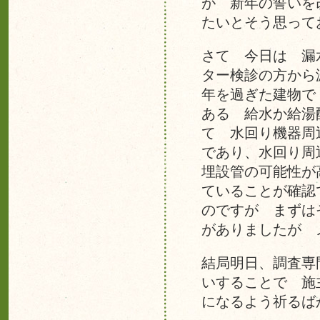
が 新年の誓いを
たいとそう思って
さて 今日は 漏
ター検診の方から
年を過ぎた建物で
ある 給水か給湯
て 水回り機器周
であり、水回り周
埋設管の可能性が
ていることが確認
のですが まずは
がありましたが 
結局明日、調査専
いすることで 施
になるよう祈るば