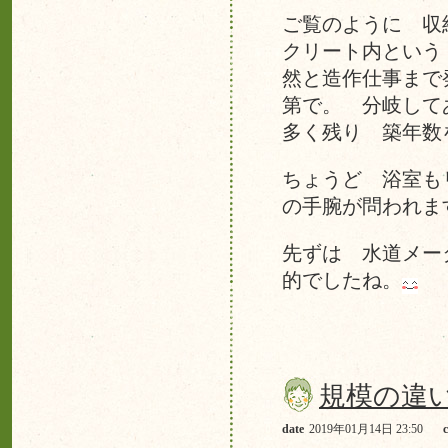
ご覧のように 収
クリート内という
然と造作仕事まで
第で。 分岐して
多く残り 築年数
ちょうど 浴室も
の手腕が問われま
先ずは 水道メー
的でしたね。
規模の違
date
2019年01月14日 23:50