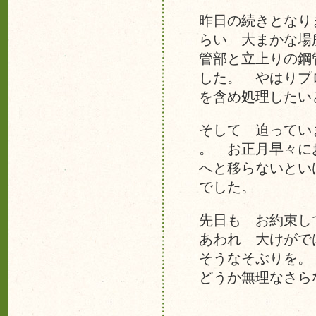
昨日の続きとなり
らい 大まかな場
管部と立上りの鋼
した。 やはりプ
を含め処理した
そして 迫ってい
。 お正月早々に
へと移らないとい
でした。
先日も お約束し
あわれ 大けがで
そうなそぶりを。
どうか無理なさら