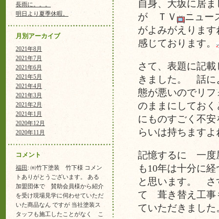
自身、大坂に居ま
長雨に。。。
明日より夏季休暇。
が ＴＶ
ニュー
がよみがえります
月別アーカイブ
感じております。
2021年8月
2021年7月
さて、表題に記載
2021年6月
2021年5月
きました。 話に
2021年4月
態が悪いのでリフ
2021年3月
のままにしておく
2021年2月
2021年1月
にものすごく不安
2020年12月
らいは持ちますよ
2020年11月
記憶するに 一度
コメント
も10年は十分に経
福田
: ㈲竹下塗装 竹下様 コメン
トありがとうございます。 ある
と思います。 さ
加盟団体で 賛助会員様から紹介
て 葺き替え工事
を受け現場見学に伺わせていただ
いた商品なん ですが 当社塗装ス
ていただきました
タッフも施工したことがなく こ