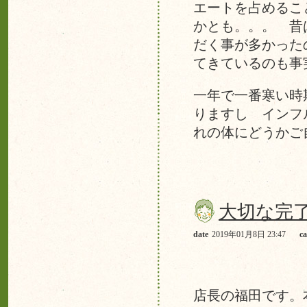
エートを占めるこ
かとも。。。 昔
だく事が多かった
てきているのも
一年で一番寒い時
りますし インフ
れの体にどうかご
大切な完
date
2019年01月8日 23:47
ca
店長の福田です。