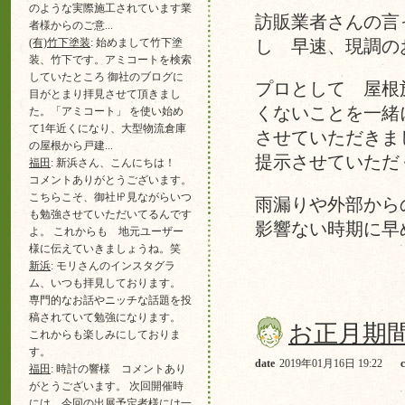
のような実際施工されています業
訪販業者さんの言
者様からのご意...
(有)竹下塗装
: 始めまして竹下塗
し 早速、現調の
装、竹下です。アミコートを検索
していたところ 御社のブログに
プロとして 屋根
目がとまり拝見させて頂きまし
くないことを一緒
た。「アミコート」 を使い始め
て1年近くになり、大型物流倉庫
させていただきま
の屋根から戸建...
提示させていただ
福田
: 新浜さん、こんにちは！
コメントありがとうございます。
こちらこそ、御社㏋見ながらいつ
雨漏りや外部から
も勉強させていただいてるんです
影響ない時期に早
よ。 これからも 地元ユーザー
様に伝えていきましょうね。笑
新浜
: モリさんのインスタグラ
ム、いつも拝見しております。
専門的なお話やニッチな話題を投
稿されていて勉強になります。
お正月期
これからも楽しみにしておりま
す。
date
2019年01月16日 19:22
福田
: 時計の響様 コメントあり
がとうございます。 次回開催時
には 今回の出展予定者様には一