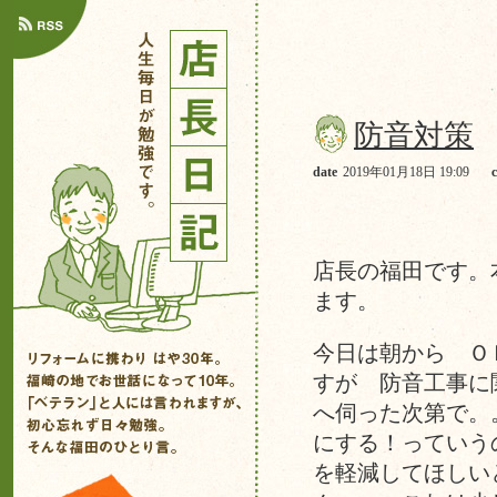
防音対策
date
2019年01月18日 19:09
店長の福田です。
ます。
今日は朝から Ｏ
すが 防音工事に
へ伺った次第で。
にする！っていう
を軽減してほしい