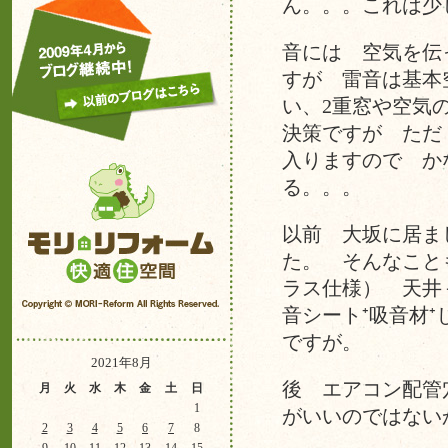
ん。。。これは少
音には 空気を伝
すが 雷音は基本
い、2重窓や空気
決策ですが ただ
入りますので か
る。。。
以前 大坂に居ま
た。 そんなこと
ラス仕様） 天井
音シート⁺吸音材
ですが。
2021年8月
後 エアコン配管
月
火
水
木
金
土
日
1
がいいのではない
2
3
4
5
6
7
8