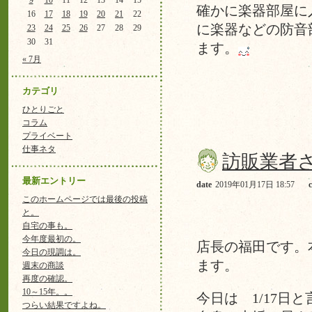
9
10
11
12
13
14
15
確かに楽器部屋に
16
17
18
19
20
21
22
に楽器などの防音
23
24
25
26
27
28
29
30
31
ます。
« 7月
カテゴリ
ひとりごと
コラム
プライベート
仕事ネタ
訪販業者
最新エントリー
date
2019年01月17日 18:57
このホームページでは最後の投稿
と。
自宅の事も。
今年度最初の。
店長の福田です。
今日の現調は。
ます。
週末の商談
再度の確認。
10～15年。。
今日は 1/17
つらい結果ですよね。