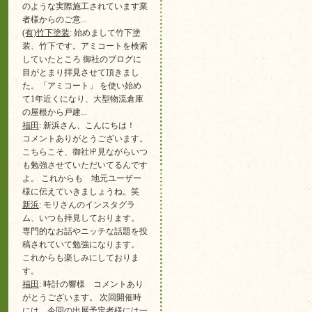
のような実際施工されています業
者様からのご意...
(有)竹下塗装
: 始めまして竹下塗
装、竹下です。アミコートを検索
していたところ 御社のブログに
目がとまり拝見させて頂きまし
た。「アミコート」 を使い始め
て1年近くになり、大型物流倉庫
の屋根から戸建...
福田
: 新浜さん、こんにちは！
コメントありがとうございます。
こちらこそ、御社㏋見ながらいつ
も勉強させていただいてるんです
よ。 これからも 地元ユーザー
様に伝えていきましょうね。笑
新浜
: モリさんのインスタグラ
ム、いつも拝見しております。
専門的なお話やニッチな話題を投
稿されていて勉強になります。
これからも楽しみにしておりま
す。
福田
: 時計の響様 コメントあり
がとうございます。 次回開催時
には 今回の出展予定者様には一