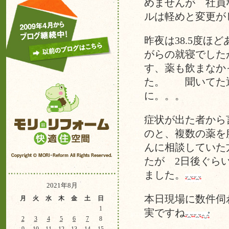
めませんが 社員
ルは軽めと変更が
昨夜は38.5度
がらの就寝でした
す、薬も飲まなか
た。 聞いてた通
に。。。
症状が出た者から
のと、複数の薬を
んに相談していた
たが 2日後ぐら
ました。
2021年8月
本日現場に数件伺
月
火
水
木
金
土
日
1
実ですね
2
3
4
5
6
7
8