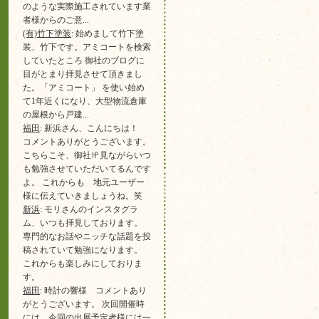
のような実際施工されています業
者様からのご意...
(有)竹下塗装
: 始めまして竹下塗
装、竹下です。アミコートを検索
していたところ 御社のブログに
目がとまり拝見させて頂きまし
た。「アミコート」 を使い始め
て1年近くになり、大型物流倉庫
の屋根から戸建...
福田
: 新浜さん、こんにちは！
コメントありがとうございます。
こちらこそ、御社㏋見ながらいつ
も勉強させていただいてるんです
よ。 これからも 地元ユーザー
様に伝えていきましょうね。笑
新浜
: モリさんのインスタグラ
ム、いつも拝見しております。
専門的なお話やニッチな話題を投
稿されていて勉強になります。
これからも楽しみにしておりま
す。
福田
: 時計の響様 コメントあり
がとうございます。 次回開催時
には 今回の出展予定者様には一