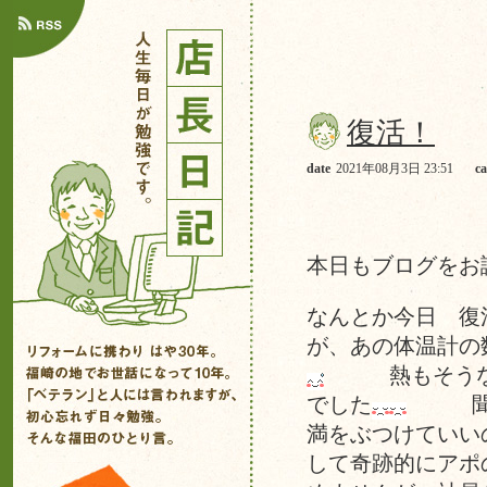
復活！
date
2021年08月3日 23:51
ca
本日もブログをお
なんとか今日 復
が、あの体温計の
熱もそうなん
でした
聞いて
満をぶつけていい
して奇跡的にアポ