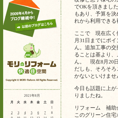
でOKを頂きまし
もあり、予算を決
れから利用できる
ここで 現在広く
月31日までにポ
ん。追加工事の交
ることは基より、
ん。 現在8月20
だしも、そろそろ
かないといけませ
今日も話題に上が
りましたね。
2021年8月
月
火
水
木
金
土
日
リフォーム 補助
1
2
3
4
5
6
7
8
このグリーン住宅