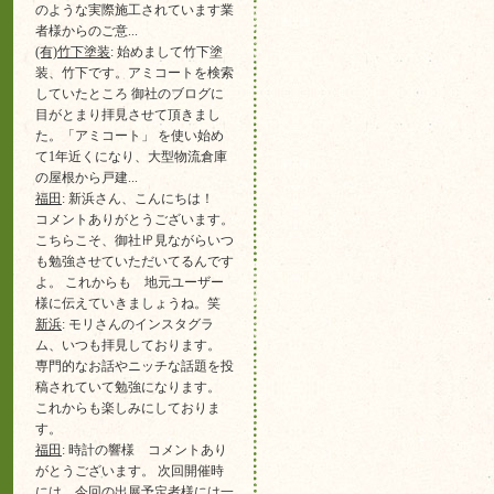
のような実際施工されています業
者様からのご意...
(有)竹下塗装
: 始めまして竹下塗
装、竹下です。アミコートを検索
していたところ 御社のブログに
目がとまり拝見させて頂きまし
た。「アミコート」 を使い始め
て1年近くになり、大型物流倉庫
の屋根から戸建...
福田
: 新浜さん、こんにちは！
コメントありがとうございます。
こちらこそ、御社㏋見ながらいつ
も勉強させていただいてるんです
よ。 これからも 地元ユーザー
様に伝えていきましょうね。笑
新浜
: モリさんのインスタグラ
ム、いつも拝見しております。
専門的なお話やニッチな話題を投
稿されていて勉強になります。
これからも楽しみにしておりま
す。
福田
: 時計の響様 コメントあり
がとうございます。 次回開催時
には 今回の出展予定者様には一