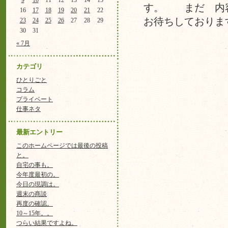
9
10
11
12
13
14
15
す。 まだ 内容
16
17
18
19
20
21
22
お待ちしておりま
23
24
25
26
27
28
29
30
31
« 7月
カテゴリ
ひとりごと
コラム
プライベート
仕事ネタ
最新エントリー
このホームページでは最後の投稿
と。
自宅の事も。
今年度最初の。
今日の現調は。
週末の商談
再度の確認。
10～15年。。
つらい結果ですよね。