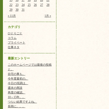
15
16
17
18
19
20
21
22
23
24
25
26
27
28
29
30
31
« 11月
1月 »
カテゴリ
ひとりごと
コラム
プライベート
仕事ネタ
最新エントリー
このホームページでは最後の投稿
と。
自宅の事も。
今年度最初の。
今日の現調は。
週末の商談
再度の確認。
10～15年。。
つらい結果ですよね。
長雨に。。。