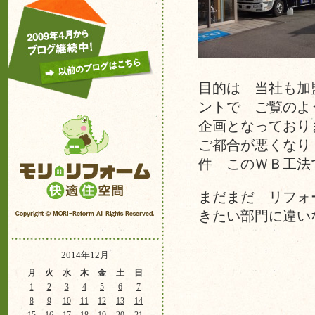
目的は 当社も加
ントで ご覧のよ
企画となっており
ご都合が悪くなり
件 このＷＢ工法
まだまだ リフォ
きたい部門に違い
2014年12月
月
火
水
木
金
土
日
1
2
3
4
5
6
7
8
9
10
11
12
13
14