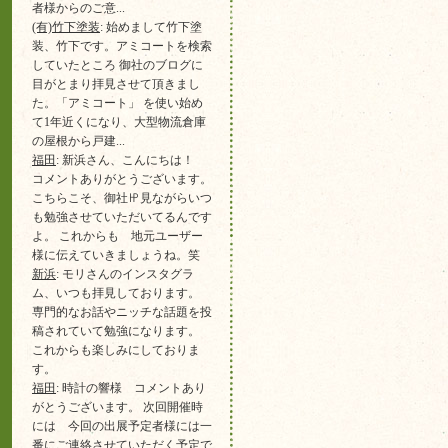
者様からのご意...
(有)竹下塗装
: 始めまして竹下塗
装、竹下です。アミコートを検索
していたところ 御社のブログに
目がとまり拝見させて頂きまし
た。「アミコート」 を使い始め
て1年近くになり、大型物流倉庫
の屋根から戸建...
福田
: 新浜さん、こんにちは！
コメントありがとうございます。
こちらこそ、御社㏋見ながらいつ
も勉強させていただいてるんです
よ。 これからも 地元ユーザー
様に伝えていきましょうね。笑
新浜
: モリさんのインスタグラ
ム、いつも拝見しております。
専門的なお話やニッチな話題を投
稿されていて勉強になります。
これからも楽しみにしておりま
す。
福田
: 時計の響様 コメントあり
がとうございます。 次回開催時
には 今回の出展予定者様には一
番にご連絡させていただく予定で