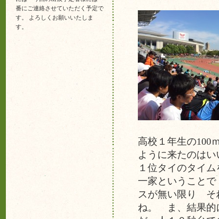
番にご連絡させていただく予定で
す。 よろしくお願いいたしま
す。
高校１年生の10
ように来たのはい
１位タイのタイム
一家ということで
スが無い限り そ
ね。 ま、結果的