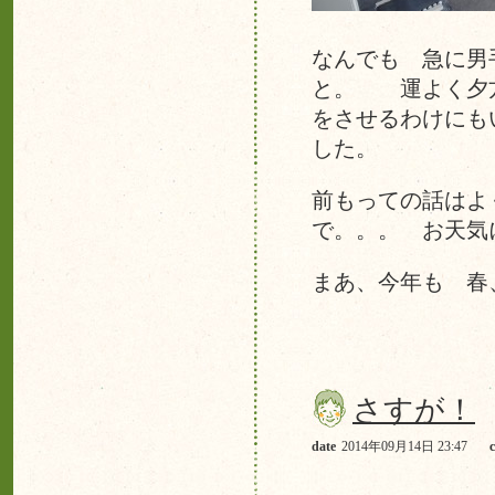
なんでも 急に男
と。 運よく夕方
をさせるわけにも
した。
前もっての話はよ
で。。。 お天気
まあ、今年も 春
さすが！
date
2014年09月14日 23:47