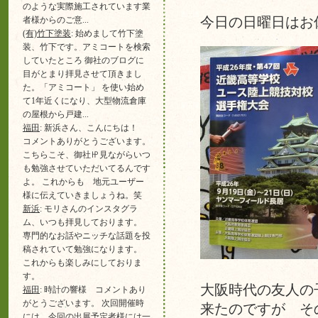
のような実際施工されています業
者様からのご意...
今日の日曜日はお
(有)竹下塗装
: 始めまして竹下塗
装、竹下です。アミコートを検索
していたところ 御社のブログに
目がとまり拝見させて頂きまし
た。「アミコート」 を使い始め
て1年近くになり、大型物流倉庫
の屋根から戸建...
福田
: 新浜さん、こんにちは！
コメントありがとうございます。
こちらこそ、御社㏋見ながらいつ
も勉強させていただいてるんです
よ。 これからも 地元ユーザー
様に伝えていきましょうね。笑
新浜
: モリさんのインスタグラ
ム、いつも拝見しております。
専門的なお話やニッチな話題を投
稿されていて勉強になります。
これからも楽しみにしておりま
す。
大阪時代の友人の
福田
: 時計の響様 コメントあり
がとうございます。 次回開催時
来たのですが そ
には 今回の出展予定者様には一