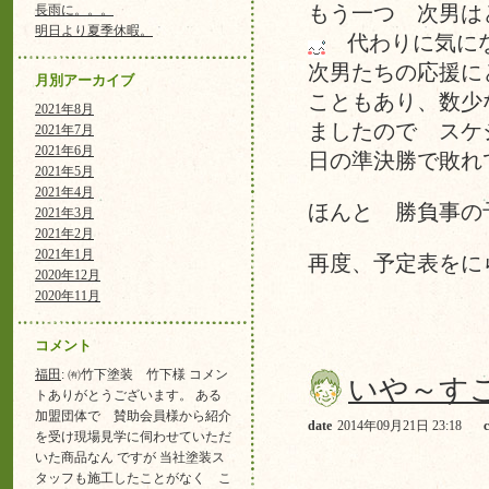
長雨に。。。
もう一つ 次男は
明日より夏季休暇。
代わりに気にな
次男たちの応援に
月別アーカイブ
こともあり、数少
2021年8月
ましたので スケ
2021年7月
2021年6月
日の準決勝で敗れ
2021年5月
2021年4月
ほんと 勝負事の
2021年3月
2021年2月
2021年1月
再度、予定表をに
2020年12月
2020年11月
コメント
福田
: ㈲竹下塗装 竹下様 コメン
いや～す
トありがとうございます。 ある
加盟団体で 賛助会員様から紹介
date
2014年09月21日 23:18
を受け現場見学に伺わせていただ
いた商品なん ですが 当社塗装ス
タッフも施工したことがなく こ