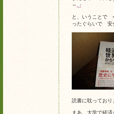
～
と、いうことで 
ったぐらいで 
読書に耽っており
まあ 大学で経済