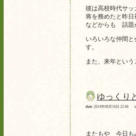
彼は高校時代サッ
将を務めたと昨日
などからも 話題
いろいろな仲間と
す。
また、来年とい
ゆっくり
date
2014年08月16日 22:48
またもや 今日も