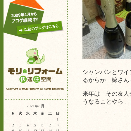
シャンパンとワイ
るからか 嫁さん
来年は その友人
うなることやら。
2021年8月
月
火
水
木
金
土
日
1
2
3
4
5
6
7
8