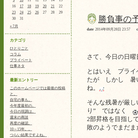
9
10
11
12
13
14
15
16
17
18
19
20
21
22
23
24
25
26
27
28
29
勝負事の
30
31
« 7月
date
2014年09月28日 23:57
カテゴリ
ひとりごと
コラム
さて、今日の日曜
プライベート
仕事ネタ
とはいえ プライ
たが しかし 暑
最新エントリー
ね。
このホームページでは最後の投稿
と。
自宅の事も。
そんな残暑が厳し
今年度最初の。
り” ではなく
今日の現調は。
週末の商談
2部昇格を目指し
再度の確認。
敗のようでまだま
10～15年。。
つらい結果ですよね。