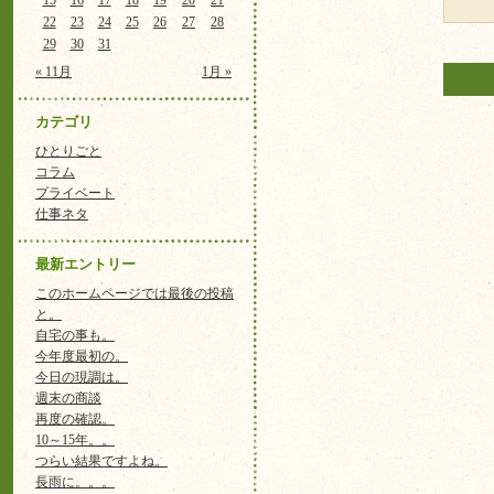
15
16
17
18
19
20
21
22
23
24
25
26
27
28
29
30
31
« 11月
1月 »
カテゴリ
ひとりごと
コラム
プライベート
仕事ネタ
最新エントリー
このホームページでは最後の投稿
と。
自宅の事も。
今年度最初の。
今日の現調は。
週末の商談
再度の確認。
10～15年。。
つらい結果ですよね。
長雨に。。。