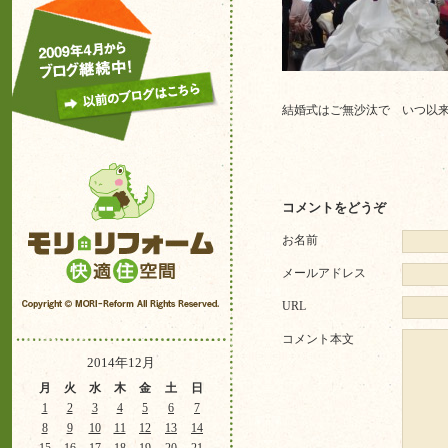
結婚式はご無沙汰で いつ
コメントをどうぞ
お名前
メールアドレス
URL
コメント本文
2014年12月
月
火
水
木
金
土
日
1
2
3
4
5
6
7
8
9
10
11
12
13
14