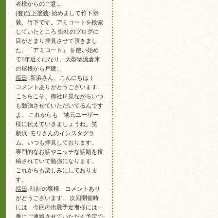
者様からのご意...
(有)竹下塗装
: 始めまして竹下塗
装、竹下です。アミコートを検索
していたところ 御社のブログに
目がとまり拝見させて頂きまし
た。「アミコート」 を使い始め
て1年近くになり、大型物流倉庫
の屋根から戸建...
福田
: 新浜さん、こんにちは！
コメントありがとうございます。
こちらこそ、御社㏋見ながらいつ
も勉強させていただいてるんです
よ。 これからも 地元ユーザー
様に伝えていきましょうね。笑
新浜
: モリさんのインスタグラ
ム、いつも拝見しております。
専門的なお話やニッチな話題を投
稿されていて勉強になります。
これからも楽しみにしておりま
す。
福田
: 時計の響様 コメントあり
がとうございます。 次回開催時
には 今回の出展予定者様には一
番にご連絡させていただく予定で