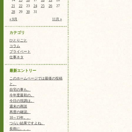
14
15
16
17
18
19
20
21
22
23
24
25
26
27
28
29
30
31
« 9月
11月 »
カテゴリ
ひとりごと
コラム
プライベート
仕事ネタ
最新エントリー
このホームページでは最後の投稿
と。
自宅の事も。
今年度最初の。
今日の現調は。
週末の商談
再度の確認。
10～15年。。
つらい結果ですよね。
長雨に。。。