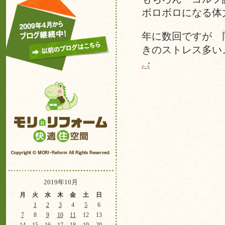
ボロボロになる体
年に数回ですが 
きのストレス多い
2019年10月
月
火
水
木
金
土
日
1
2
3
4
5
6
7
8
9
10
11
12
13