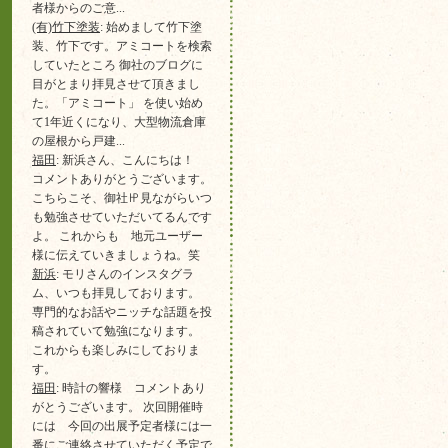
者様からのご意...
(有)竹下塗装
: 始めまして竹下塗
装、竹下です。アミコートを検索
していたところ 御社のブログに
目がとまり拝見させて頂きまし
た。「アミコート」 を使い始め
て1年近くになり、大型物流倉庫
の屋根から戸建...
福田
: 新浜さん、こんにちは！
コメントありがとうございます。
こちらこそ、御社㏋見ながらいつ
も勉強させていただいてるんです
よ。 これからも 地元ユーザー
様に伝えていきましょうね。笑
新浜
: モリさんのインスタグラ
ム、いつも拝見しております。
専門的なお話やニッチな話題を投
稿されていて勉強になります。
これからも楽しみにしておりま
す。
福田
: 時計の響様 コメントあり
がとうございます。 次回開催時
には 今回の出展予定者様には一
番にご連絡させていただく予定で