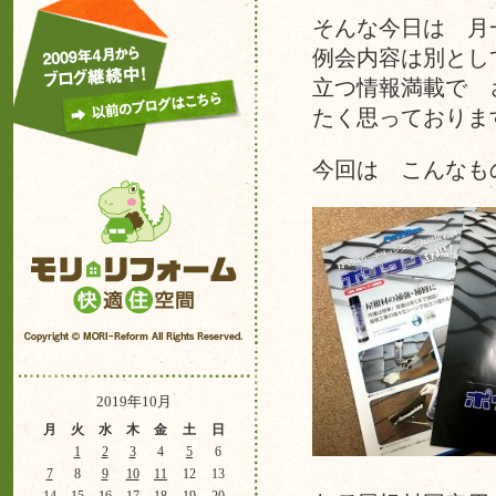
そんな今日は 月
例会内容は別とし
立つ情報満載で 
たく思っておりま
今回は こんなも
2019年10月
月
火
水
木
金
土
日
1
2
3
4
5
6
7
8
9
10
11
12
13