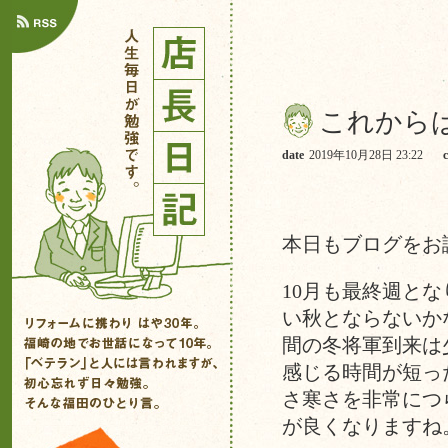
これから
date
2019年10月28日 23:22
本日もブログをお
10月も最終週と
い秋とならないか
間の冬将軍到来は
感じる時間が短っ
さ寒さを非常につ
が良くなりますね