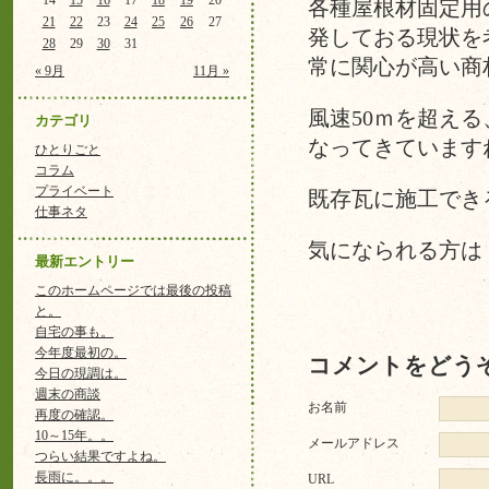
14
15
16
17
18
19
20
各種屋根材固定用
21
22
23
24
25
26
27
発しておる現状を
28
29
30
31
常に関心が高い商
« 9月
11月 »
風速50ｍを超え
カテゴリ
なってきています
ひとりごと
コラム
プライベート
既存瓦に施工でき
仕事ネタ
気になられる方は
最新エントリー
このホームページでは最後の投稿
と。
自宅の事も。
今年度最初の。
コメントをどう
今日の現調は。
週末の商談
お名前
再度の確認。
10～15年。。
メールアドレス
つらい結果ですよね。
長雨に。。。
URL