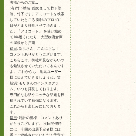
者様からのご意...
(有)竹下塗装
: 始めまして竹下塗
装、竹下です。アミコートを検索
していたところ 御社のブログに
目がとまり拝見させて頂きまし
た。「アミコート」 を使い始め
て1年近くになり、大型物流倉庫
の屋根から戸建...
福田
: 新浜さん、こんにちは！
コメントありがとうございます。
こちらこそ、御社㏋見ながらいつ
も勉強させていただいてるんです
よ。 これからも 地元ユーザー
様に伝えていきましょうね。笑
新浜
: モリさんのインスタグラ
ム、いつも拝見しております。
専門的なお話やニッチな話題を投
稿されていて勉強になります。
これからも楽しみにしておりま
す。
福田
: 時計の響様 コメントあり
がとうございます。 次回開催時
には 今回の出展予定者様には一
番にご連絡させていただく予定で