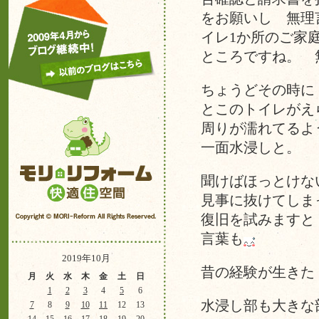
をお願いし 無理
イレ1か所のご家
ところですね。 
ちょうどその時に
とこのトイレがえ
周りが濡れてるよ
一面水浸しと。
聞けばほっとけな
見事に抜けてしま
復旧を試みますと
言葉も
2019年10月
昔の経験が生きた
月
火
水
木
金
土
日
1
2
3
4
5
6
水浸し部も大きな
7
8
9
10
11
12
13