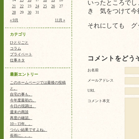
14
15
16
17
18
19
20
いったところでし
21
22
23
24
25
26
27
き 気をつけて今
28
29
30
31
« 9月
11月 »
それにしても グ
カテゴリ
ひとりごと
コラム
プライベート
コメントをどう
仕事ネタ
お名前
最新エントリー
メールアドレス
このホームページでは最後の投稿
と。
URL
自宅の事も。
今年度最初の。
コメント本文
今日の現調は。
週末の商談
再度の確認。
10～15年。。
つらい結果ですよね。
長雨に。。。