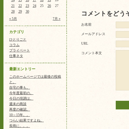
14
15
16
17
18
19
20
21
22
23
24
25
26
27
28
29
30
コメントをどう
« 5月
7月 »
お名前
カテゴリ
メールアドレス
ひとりごと
URL
コラム
プライベート
コメント本文
仕事ネタ
最新エントリー
このホームページでは最後の投稿
と。
自宅の事も。
今年度最初の。
今日の現調は。
週末の商談
再度の確認。
10～15年。。
つらい結果ですよね。
長雨に。。。