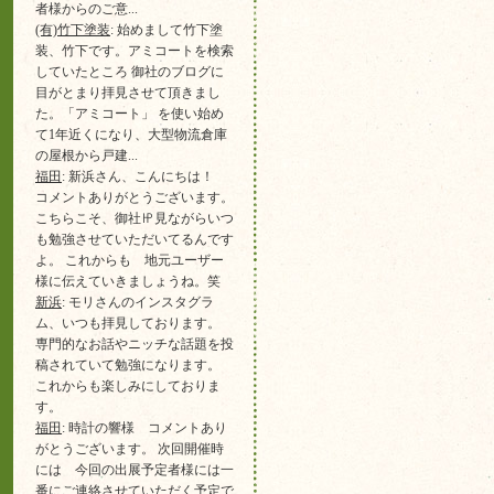
者様からのご意...
(有)竹下塗装
: 始めまして竹下塗
装、竹下です。アミコートを検索
していたところ 御社のブログに
目がとまり拝見させて頂きまし
た。「アミコート」 を使い始め
て1年近くになり、大型物流倉庫
の屋根から戸建...
福田
: 新浜さん、こんにちは！
コメントありがとうございます。
こちらこそ、御社㏋見ながらいつ
も勉強させていただいてるんです
よ。 これからも 地元ユーザー
様に伝えていきましょうね。笑
新浜
: モリさんのインスタグラ
ム、いつも拝見しております。
専門的なお話やニッチな話題を投
稿されていて勉強になります。
これからも楽しみにしておりま
す。
福田
: 時計の響様 コメントあり
がとうございます。 次回開催時
には 今回の出展予定者様には一
番にご連絡させていただく予定で