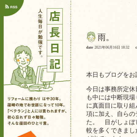
雨。
date
2021年06月16日 18:32
本日もブログをお
今日は事務所定休
も中には中断現場
に真面目に取り組
項に加え、自らの
た。 目がしょぼ
較を多くできまし