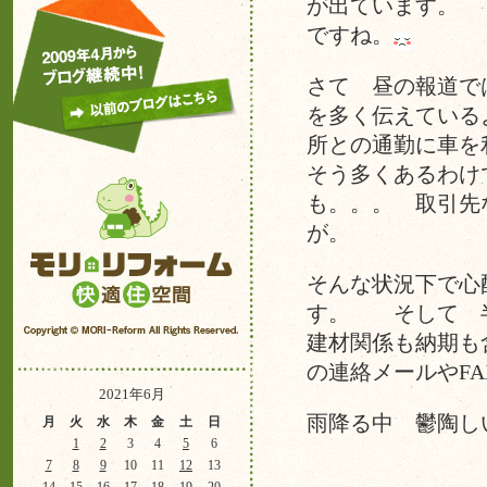
が出ています。 
ですね。
さて 昼の報道で
を多く伝えている
所との通勤に車を
そう多くあるわけ
も。。。 取引先
が。
そんな状況下で心
す。 そして 
建材関係も納期も
の連絡メールやF
2021年6月
雨降る中 鬱陶し
月
火
水
木
金
土
日
1
2
3
4
5
6
7
8
9
10
11
12
13