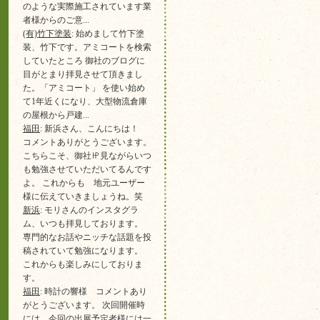
のような実際施工されています業
者様からのご意...
(有)竹下塗装
: 始めまして竹下塗
装、竹下です。アミコートを検索
していたところ 御社のブログに
目がとまり拝見させて頂きまし
た。「アミコート」 を使い始め
て1年近くになり、大型物流倉庫
の屋根から戸建...
福田
: 新浜さん、こんにちは！
コメントありがとうございます。
こちらこそ、御社㏋見ながらいつ
も勉強させていただいてるんです
よ。 これからも 地元ユーザー
様に伝えていきましょうね。笑
新浜
: モリさんのインスタグラ
ム、いつも拝見しております。
専門的なお話やニッチな話題を投
稿されていて勉強になります。
これからも楽しみにしておりま
す。
福田
: 時計の響様 コメントあり
がとうございます。 次回開催時
には 今回の出展予定者様には一