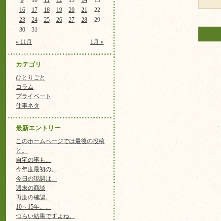
9
10
11
12
13
14
15
16
17
18
19
20
21
22
23
24
25
26
27
28
29
30
31
« 11月
1月 »
カテゴリ
ひとりごと
コラム
プライベート
仕事ネタ
最新エントリー
このホームページでは最後の投稿
と。
自宅の事も。
今年度最初の。
今日の現調は。
週末の商談
再度の確認。
10～15年。。
つらい結果ですよね。