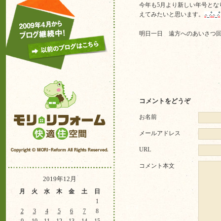
今年も5月より新しい年号と
えてみたいと思います。
明日一日 遠方へのあいさつ
コメントをどうぞ
お名前
メールアドレス
URL
コメント本文
2019年12月
月
火
水
木
金
土
日
1
2
3
4
5
6
7
8