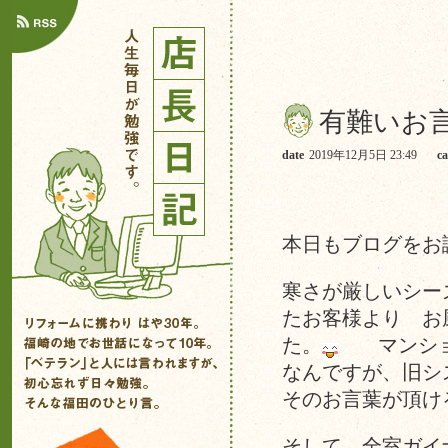
有難いお
date
2019年12月5日 23:49
ca
本日もブログをお
寒さが厳しいシー
たお客様より お
た。
マンション
なんですが、旧シ
そのお言葉が頂け
そして 全室ガイ