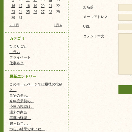
9
10
11
12
13
14
15
16
17
18
19
20
21
22
お名前
23
24
25
26
27
28
29
メールアドレス
30
31
« 11月
1月 »
URL
コメント本文
カテゴリ
ひとりごと
コラム
プライベート
仕事ネタ
最新エントリー
このホームページでは最後の投稿
と。
自宅の事も。
今年度最初の。
今日の現調は。
週末の商談
再度の確認。
10～15年。。
つらい結果ですよね。