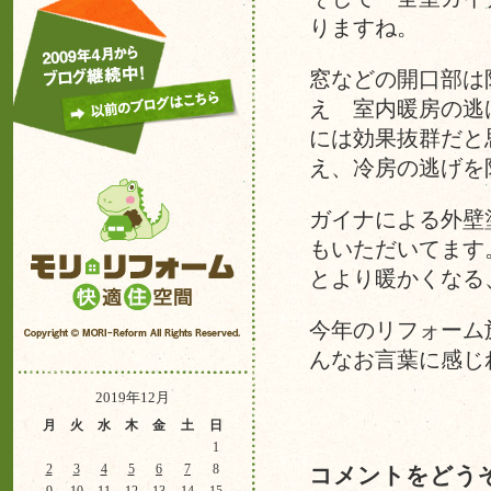
りますね。
窓などの開口部は
え 室内暖房の逃
には効果抜群だと
え、冷房の逃げを
ガイナによる外壁
もいただいてます
とより暖かくなる
今年のリフォーム
んなお言葉に感じ
2019年12月
月
火
水
木
金
土
日
1
2
3
4
5
6
7
8
コメントをどう