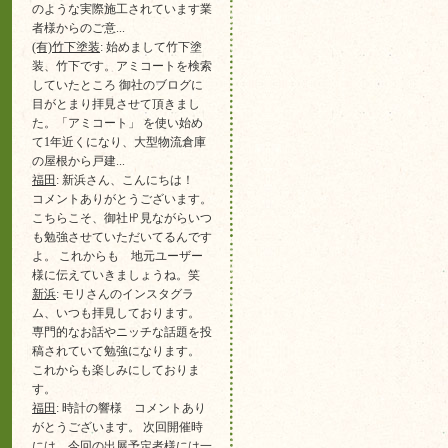
のような実際施工されています業
者様からのご意...
(有)竹下塗装
: 始めまして竹下塗
装、竹下です。アミコートを検索
していたところ 御社のブログに
目がとまり拝見させて頂きまし
た。「アミコート」 を使い始め
て1年近くになり、大型物流倉庫
の屋根から戸建...
福田
: 新浜さん、こんにちは！
コメントありがとうございます。
こちらこそ、御社㏋見ながらいつ
も勉強させていただいてるんです
よ。 これからも 地元ユーザー
様に伝えていきましょうね。笑
新浜
: モリさんのインスタグラ
ム、いつも拝見しております。
専門的なお話やニッチな話題を投
稿されていて勉強になります。
これからも楽しみにしておりま
す。
福田
: 時計の響様 コメントあり
がとうございます。 次回開催時
には 今回の出展予定者様には一