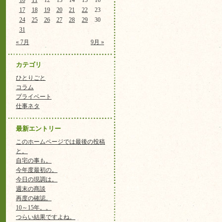
10
11
12
13
14
15
16
17
18
19
20
21
22
23
24
25
26
27
28
29
30
31
« 7月
9月 »
カテゴリ
ひとりごと
コラム
プライベート
仕事ネタ
最新エントリー
このホームページでは最後の投稿
と。
自宅の事も。
今年度最初の。
今日の現調は。
週末の商談
再度の確認。
10～15年。。
つらい結果ですよね。