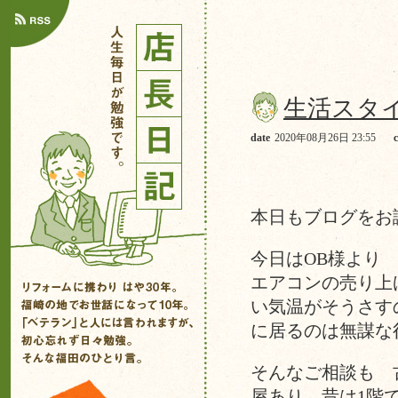
生活スタ
date
2020年08月26日 23:55
本日もブログをお
今日はOB様より
エアコンの売り上
い気温がそうさす
に居るのは無謀な
そんなご相談も 
屋あり、昔は1階