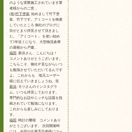
のような実際施工されています業
者様からのご意...
(有)竹下塗装
: 始めまして竹下塗
装、竹下です。アミコートを検索
していたところ 御社のブログに
目がとまり拝見させて頂きまし
た。「アミコート」 を使い始め
て1年近くになり、大型物流倉庫
の屋根から戸建...
福田
: 新浜さん、こんにちは！
コメントありがとうございます。
こちらこそ、御社㏋見ながらいつ
も勉強させていただいてるんです
よ。 これからも 地元ユーザー
様に伝えていきましょうね。笑
新浜
: モリさんのインスタグラ
ム、いつも拝見しております。
専門的なお話やニッチな話題を投
稿されていて勉強になります。
これからも楽しみにしておりま
す。
福田
: 時計の響様 コメントあり
がとうございます。 次回開催時
には 今回の出展予定者様には一