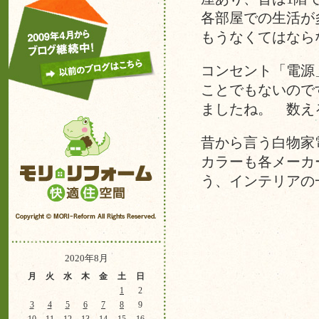
各部屋での生活が
もうなくてはなら
コンセント「電源
ことでもないので
ましたね。 数え
昔から言う白物家
カラーも各メーカ
う、インテリアの
2020年8月
月
火
水
木
金
土
日
1
2
3
4
5
6
7
8
9