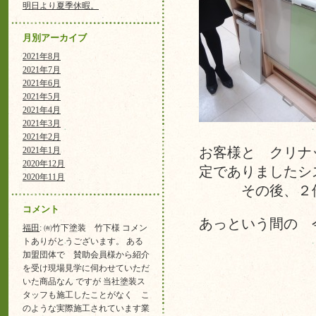
明日より夏季休暇。
月別アーカイブ
2021年8月
2021年7月
2021年6月
2021年5月
2021年4月
2021年3月
2021年2月
2021年1月
お客様と クリナ
2020年12月
定でありましたシ
2020年11月
その後、２件お
コメント
あっという間の 
福田
: ㈲竹下塗装 竹下様 コメン
トありがとうございます。 ある
加盟団体で 賛助会員様から紹介
を受け現場見学に伺わせていただ
いた商品なん ですが 当社塗装ス
タッフも施工したことがなく こ
のような実際施工されています業