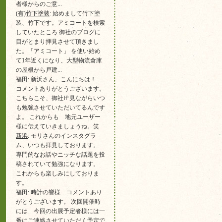
者様からのご意...
(有)竹下塗装
: 始めまして竹下塗
装、竹下です。アミコートを検索
していたところ 御社のブログに
目がとまり拝見させて頂きまし
た。「アミコート」 を使い始め
て1年近くになり、大型物流倉庫
の屋根から戸建...
福田
: 新浜さん、こんにちは！
コメントありがとうございます。
こちらこそ、御社㏋見ながらいつ
も勉強させていただいてるんです
よ。 これからも 地元ユーザー
様に伝えていきましょうね。笑
新浜
: モリさんのインスタグラ
ム、いつも拝見しております。
専門的なお話やニッチな話題を投
稿されていて勉強になります。
これからも楽しみにしておりま
す。
福田
: 時計の響様 コメントあり
がとうございます。 次回開催時
には 今回の出展予定者様には一
番にご連絡させていただく予定で