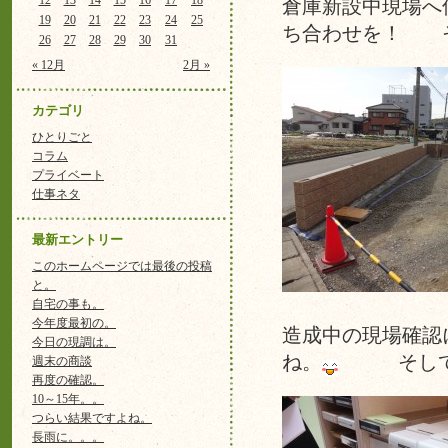
12
13
14
15
16
17
18
倉庫新設中現場へ
19
20
21
22
23
24
25
ち合わせを！ 
26
27
28
29
30
31
« 12月
2月 »
カテゴリ
ひとりごと
コラム
プライベート
仕事ネタ
最新エントリー
このホームページでは最後の投稿
と。
自宅の事も。
今年度最初の。
造成中の現場確認
今日の現調は。
ね。
そして
週末の商談
再度の確認。
10～15年。。
つらい結果ですよね。
長雨に。。。