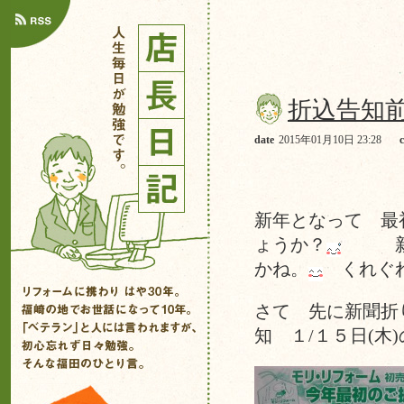
折込告知
date
2015年01月10日 23:28
新年となって 最
ょうか？
新年会
かね。
くれぐれ
さて 先に新聞折
知 １/１５日(木