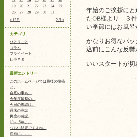
12
13
14
15
16
17
18
19
20
21
22
23
24
25
年始のご挨拶にと
26
27
28
29
30
31
たOB様より ３
« 12月
2月 »
い季節にはお風呂
カテゴリ
かなりお得なパッ
ひとりごと
コラム
込前にこんな反響
プライベート
仕事ネタ
いいスタートが切
最新エントリー
このホームページでは最後の投稿
と。
自宅の事も。
今年度最初の。
今日の現調は。
週末の商談
再度の確認。
10～15年。。
つらい結果ですよね。
長雨に。。。