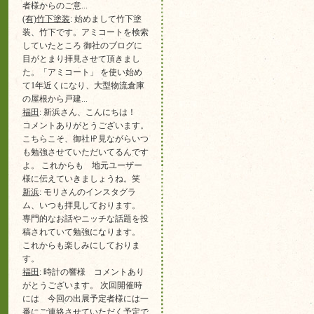
者様からのご意...
(有)竹下塗装
: 始めまして竹下塗
装、竹下です。アミコートを検索
していたところ 御社のブログに
目がとまり拝見させて頂きまし
た。「アミコート」 を使い始め
て1年近くになり、大型物流倉庫
の屋根から戸建...
福田
: 新浜さん、こんにちは！
コメントありがとうございます。
こちらこそ、御社㏋見ながらいつ
も勉強させていただいてるんです
よ。 これからも 地元ユーザー
様に伝えていきましょうね。笑
新浜
: モリさんのインスタグラ
ム、いつも拝見しております。
専門的なお話やニッチな話題を投
稿されていて勉強になります。
これからも楽しみにしておりま
す。
福田
: 時計の響様 コメントあり
がとうございます。 次回開催時
には 今回の出展予定者様には一
番にご連絡させていただく予定で