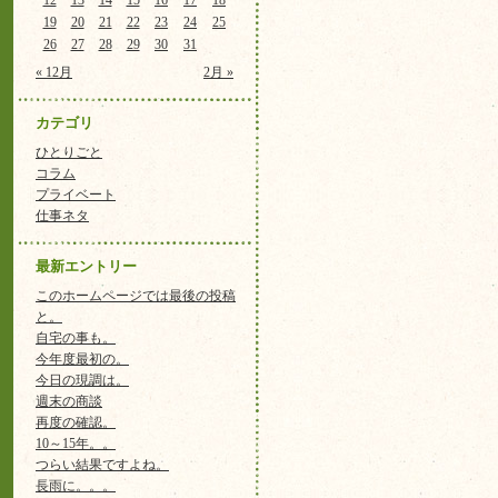
12
13
14
15
16
17
18
19
20
21
22
23
24
25
26
27
28
29
30
31
« 12月
2月 »
カテゴリ
ひとりごと
コラム
プライベート
仕事ネタ
最新エントリー
このホームページでは最後の投稿
と。
自宅の事も。
今年度最初の。
今日の現調は。
週末の商談
再度の確認。
10～15年。。
つらい結果ですよね。
長雨に。。。