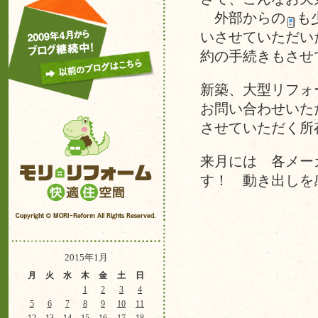
外部からの
も
いさせていただい
約の手続きもさせ
新築、大型リフォ
お問い合わせいた
させていただく所
来月には 各メー
す！ 動き出しを
2015年1月
月
火
水
木
金
土
日
1
2
3
4
5
6
7
8
9
10
11