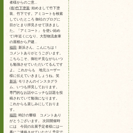
者様からのご意...
(有)竹下塗装
: 始めまして竹下塗
装、竹下です。アミコートを検索
していたところ 御社のブログに
目がとまり拝見させて頂きまし
た。「アミコート」 を使い始め
て1年近くになり、大型物流倉庫
の屋根から戸建...
福田
: 新浜さん、こんにちは！
コメントありがとうございます。
こちらこそ、御社㏋見ながらいつ
も勉強させていただいてるんです
よ。 これからも 地元ユーザー
様に伝えていきましょうね。笑
新浜
: モリさんのインスタグラ
ム、いつも拝見しております。
専門的なお話やニッチな話題を投
稿されていて勉強になります。
これからも楽しみにしておりま
す。
福田
: 時計の響様 コメントあり
がとうございます。 次回開催時
には 今回の出展予定者様には一
番にご連絡させていただく予定で