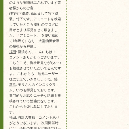
のような実際施工されています業
者様からのご意...
(有)竹下塗装
: 始めまして竹下塗
装、竹下です。アミコートを検索
していたところ 御社のブログに
目がとまり拝見させて頂きまし
た。「アミコート」 を使い始め
て1年近くになり、大型物流倉庫
の屋根から戸建...
福田
: 新浜さん、こんにちは！
コメントありがとうございます。
こちらこそ、御社㏋見ながらいつ
も勉強させていただいてるんです
よ。 これからも 地元ユーザー
様に伝えていきましょうね。笑
新浜
: モリさんのインスタグラ
ム、いつも拝見しております。
専門的なお話やニッチな話題を投
稿されていて勉強になります。
これからも楽しみにしておりま
す。
福田
: 時計の響様 コメントあり
がとうございます。 次回開催時
には 今回の出展予定者様には一