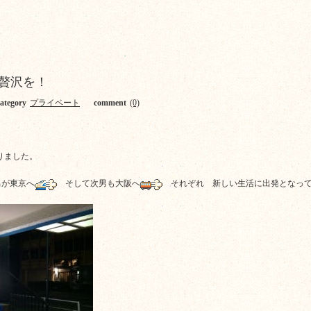
贅沢を！
category
プライベート
comment
(0)
りました。
男が東京へ
そして次男も大阪へ
それぞれ 新しい生活に出発となって