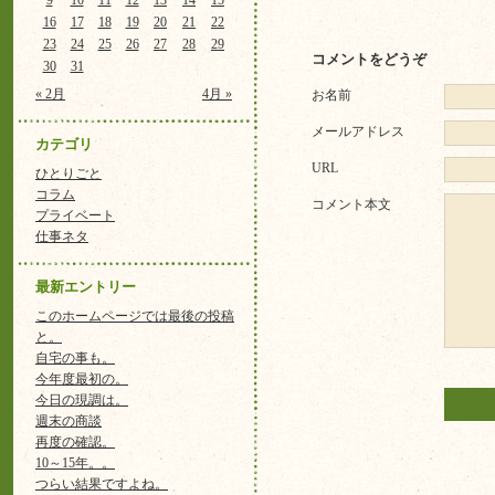
9
10
11
12
13
14
15
16
17
18
19
20
21
22
23
24
25
26
27
28
29
コメントをどうぞ
30
31
« 2月
4月 »
お名前
メールアドレス
カテゴリ
URL
ひとりごと
コラム
コメント本文
プライベート
仕事ネタ
最新エントリー
このホームページでは最後の投稿
と。
自宅の事も。
今年度最初の。
今日の現調は。
週末の商談
再度の確認。
10～15年。。
つらい結果ですよね。