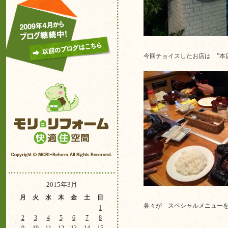
今回チョイスしたお店は ”
2015年3月
月
火
水
木
金
土
日
各々が スペシャルメニュー
1
2
3
4
5
6
7
8