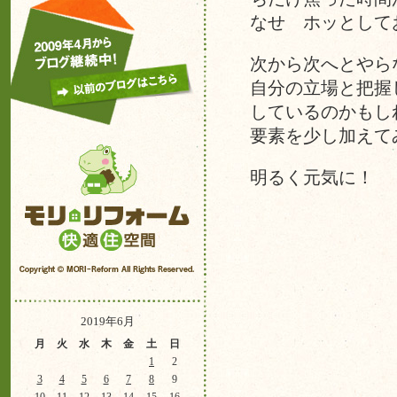
なせ ホッとして
次から次へとやら
自分の立場と把握
しているのかもし
要素を少し加えて
明るく元気に！
2019年6月
月
火
水
木
金
土
日
1
2
3
4
5
6
7
8
9