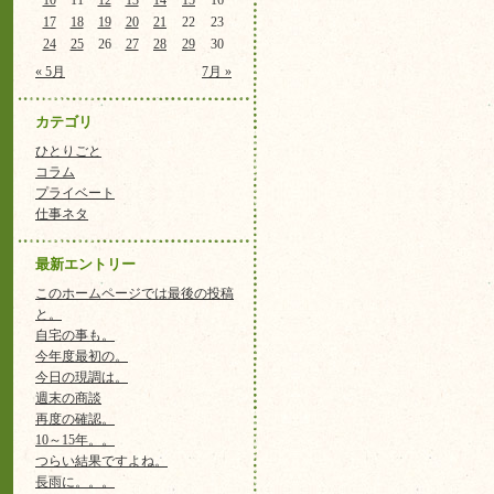
10
11
12
13
14
15
16
17
18
19
20
21
22
23
24
25
26
27
28
29
30
« 5月
7月 »
カテゴリ
ひとりごと
コラム
プライベート
仕事ネタ
最新エントリー
このホームページでは最後の投稿
と。
自宅の事も。
今年度最初の。
今日の現調は。
週末の商談
再度の確認。
10～15年。。
つらい結果ですよね。
長雨に。。。