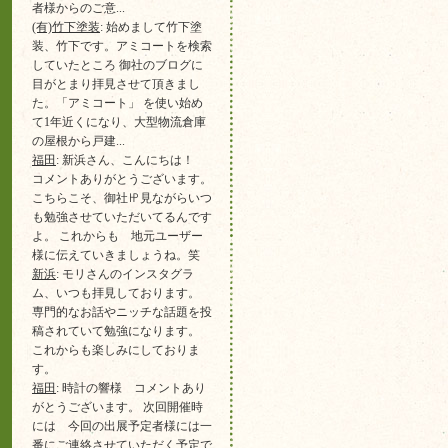
者様からのご意...
(有)竹下塗装
: 始めまして竹下塗
装、竹下です。アミコートを検索
していたところ 御社のブログに
目がとまり拝見させて頂きまし
た。「アミコート」 を使い始め
て1年近くになり、大型物流倉庫
の屋根から戸建...
福田
: 新浜さん、こんにちは！
コメントありがとうございます。
こちらこそ、御社㏋見ながらいつ
も勉強させていただいてるんです
よ。 これからも 地元ユーザー
様に伝えていきましょうね。笑
新浜
: モリさんのインスタグラ
ム、いつも拝見しております。
専門的なお話やニッチな話題を投
稿されていて勉強になります。
これからも楽しみにしておりま
す。
福田
: 時計の響様 コメントあり
がとうございます。 次回開催時
には 今回の出展予定者様には一
番にご連絡させていただく予定で