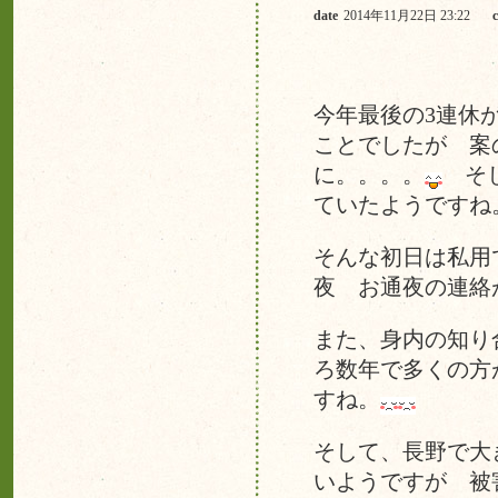
date
2014年11月22日 23:22
今年最後の3連休
ことでしたが 案
に。。。。
そし
ていたようですね
そんな初日は私用
夜 お通夜の連絡
また、身内の知り
ろ数年で多くの方
すね。
そして、長野で大
いようですが 被