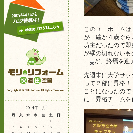
このユニホームは
が 確か４歳ぐら
坊主だったので即
が縁の切れないも
ー
が、終焉を迎
先週末に大学サッ
って２部に昇格！
ことになったので
に 昇格チームを
2014年11月
月
火
水
木
金
土
日
1
2
3
4
5
6
7
8
9