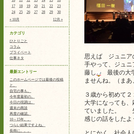
10
11
12
13
14
15
16
17
18
19
20
21
22
23
24
25
26
27
28
29
30
« 10月
12月 »
カテゴリ
ひとりごと
コラム
プライベート
思えば ジュニア
仕事ネタ
手やって、ジュニ
最新エントリー
藤し
最後の大学
このホームページでは最後の投稿
ませんね。（まあ
と。
自宅の事も。
３歳から初めて２
今年度最初の。
大学になっても、
今日の現調は。
週末の商談
ていました。 先
再度の確認。
感じの話をしたよ
10～15年。。
つらい結果ですよね。
長雨に。。。
とにかく 社会人