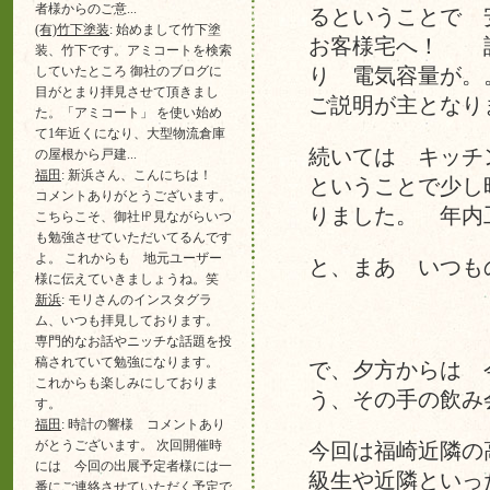
者様からのご意...
るということで 
(有)竹下塗装
: 始めまして竹下塗
お客様宅へ！ 設
装、竹下です。アミコートを検索
していたところ 御社のブログに
り 電気容量が。
目がとまり拝見させて頂きまし
ご説明が主となり
た。「アミコート」 を使い始め
て1年近くになり、大型物流倉庫
続いては キッチ
の屋根から戸建...
福田
: 新浜さん、こんにちは！
ということで少し
コメントありがとうございます。
りました。 年内
こちらこそ、御社㏋見ながらいつ
も勉強させていただいてるんです
よ。 これからも 地元ユーザー
と、まあ いつも
様に伝えていきましょうね。笑
新浜
: モリさんのインスタグラ
ム、いつも拝見しております。
専門的なお話やニッチな話題を投
稿されていて勉強になります。
で、夕方からは 
これからも楽しみにしておりま
う、その手の飲み
す。
福田
: 時計の響様 コメントあり
がとうございます。 次回開催時
今回は福崎近隣の
には 今回の出展予定者様には一
級生や近隣といっ
番にご連絡させていただく予定で