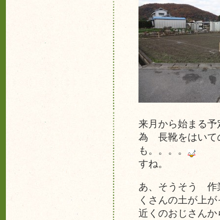
来月から始まる予
為 長靴をはいて
も。。。。
これ
すね。
あ、そうそう 作
くさんの土が上が
近くのおじさんか