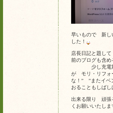
早いもので 新し
した！
店長日記と題して
前のブログも含め
少し充電期間を
が モリ・リフォ
な！” ”またイ
おることもしばし
出来る限り 頑張
くお願いいたしま