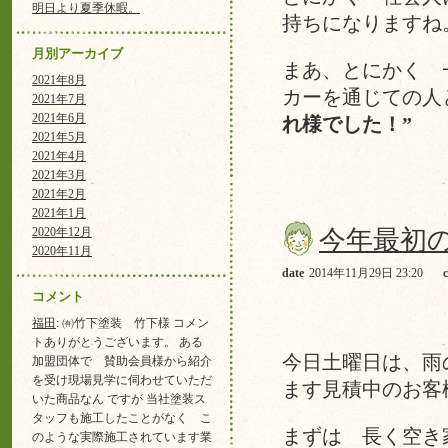
明日より夏季休暇。
持ちになりますね
月別アーカイブ
まあ、とにかく 
2021年8月
カーを通じての人
2021年7月
2021年6月
れ様でした！”
2021年5月
2021年4月
2021年3月
2021年2月
2021年1月
2020年12月
今年最初
2020年11月
date
2014年11月29日 23:20
コメント
福田
: ㈲竹下塗装 竹下様 コメン
トありがとうございます。 ある
今日土曜日は、雨
加盟団体で 賛助会員様から紹介
を受け現場見学に伺わせていただ
ます見積中のお客
いた商品なん ですが 当社塗装ス
タッフも施工したことがなく こ
まずは 長く空き
のような実際施工されています業