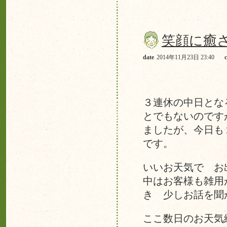
笑顔に癒
date
2014年11月23日 23:40
３連休の中日とな
とでもないのです
ましたが、今日も
です。
いいお天気で お
中はお客様も雑用
き 少しお話を聞
ここ数日のお天気